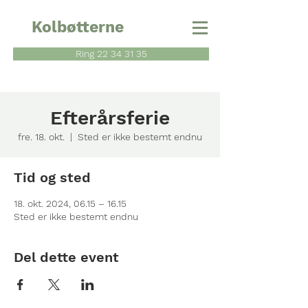
Kolbøtterne
Ring 22 34 31 35
Efterårsferie
fre. 18. okt.
  |  
Sted er ikke bestemt endnu
Tid og sted
18. okt. 2024, 06.15 – 16.15
Sted er ikke bestemt endnu
Del dette event