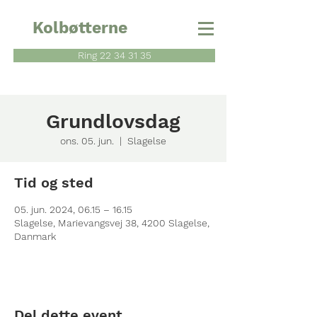
Kolbøtterne
Ring 22 34 31 35
Grundlovsdag
ons. 05. jun.
  |  
Slagelse
Tid og sted
05. jun. 2024, 06.15 – 16.15
Slagelse, Marievangsvej 38, 4200 Slagelse,
Danmark
Del dette event