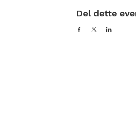
Del dette eve
Telefon
22 34 31 35
c